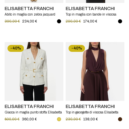
ELISABETTA FRANCHI
ELISABETTA FRANCHI
Abito in maglia con zebra jacquard
Top in maglia con bande in viscosa
Elisabetta Franchi
lucida Elisabetta Franchi
390,00 €
234,00 €
290,00 €
174,00 €
-40%
-40%
ELISABETTA FRANCHI
ELISABETTA FRANCHI
Giacca in maglia punto stoffa Elisabetta
Top in georgette di viscosa Elisabetta
Franchi
Franchi
600,00 €
360,00 €
230,00 €
138,00 €