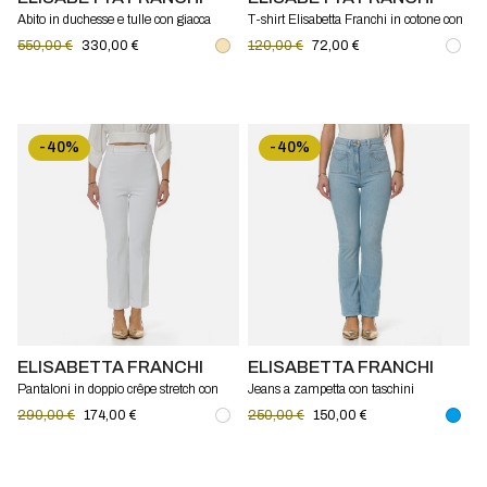
Abito in duchesse e tulle con giacca
T-shirt Elisabetta Franchi in cotone con
Elisabetta Franchi
slogan
550,00 €
330,00 €
120,00 €
72,00 €
-40%
-40%
ELISABETTA FRANCHI
ELISABETTA FRANCHI
Pantaloni in doppio crêpe stretch con
Jeans a zampetta con taschini
logo charm Elisabetta Franchi
Elisabetta Franchi
290,00 €
174,00 €
250,00 €
150,00 €