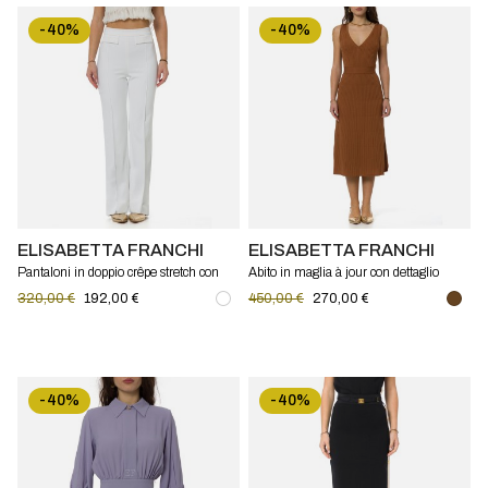
-40%
-40%
ELISABETTA FRANCHI
ELISABETTA FRANCHI
Pantaloni in doppio crêpe stretch con
Abito in maglia à jour con dettaglio
logo ricamato Elisabetta Franchi
gioiello Elisabetta Franchi
320,00 €
192,00 €
450,00 €
270,00 €
-40%
-40%