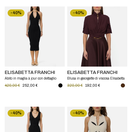
-40%
-40%
ELISABETTA FRANCHI
ELISABETTA FRANCHI
Abito in maglia à jour con dettaglio
Blusa in georgette di viscosa Elisabetta
gioiello Elisabetta Franchi
Franchi
420,00 €
252,00 €
320,00 €
192,00 €
-40%
-40%