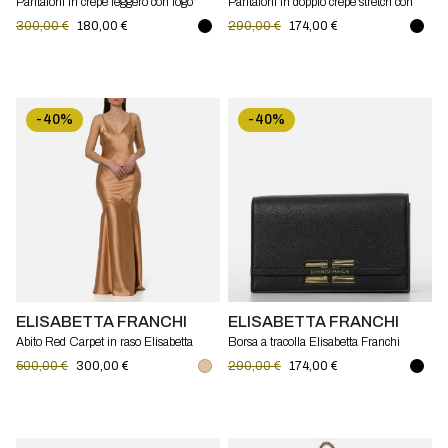
Pantaloni in crêpe leggero con logo
Pantaloni in doppio crêpe stretch con
charm Elisabetta Franchi
logo charm Elisabetta Franchi
300,00 €
180,00 €
290,00 €
174,00 €
-40%
-40%
ELISABETTA FRANCHI
ELISABETTA FRANCHI
Abito Red Carpet in raso Elisabetta
Borsa a tracolla Elisabetta Franchi
Franchi
500,00 €
300,00 €
290,00 €
174,00 €