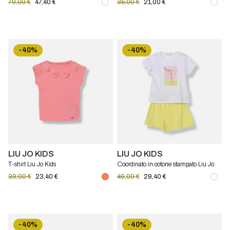
79,00 €
47,40 €
35,00 €
21,00 €
-40%
-40%
LIU JO KIDS
LIU JO KIDS
T-shirt Liu Jo Kids
Coordinato in cotone stampato Liu Jo
Kids
39,00 €
23,40 €
49,00 €
29,40 €
-40%
-40%