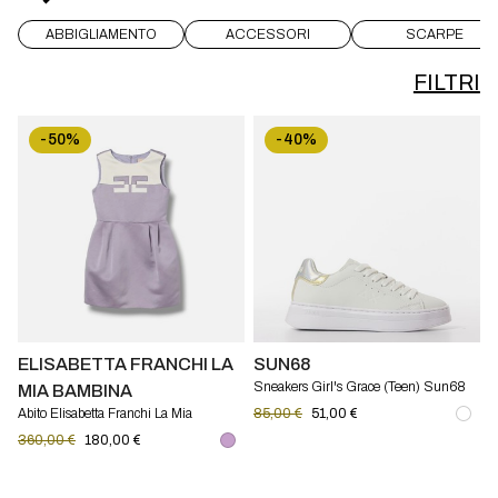
ABBIGLIAMENTO
ACCESSORI
SCARPE
FILTRI
-50%
-40%
ELISABETTA FRANCHI LA
SUN68
Sneakers Girl's Grace (Teen) Sun68
MIA BAMBINA
Abito Elisabetta Franchi La Mia
85,00 €
51,00 €
Bambina in crêpe
360,00 €
180,00 €