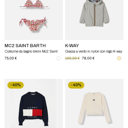
MC2 SAINT BARTH
K-WAY
Costume da bagno bikini Mc2 Saint
Giacca a vento in nylon con logo K-way
Barth
P. Lily Stretch Dot bambino
75,00 €
130,00 €
78,00 €
-40%
-40%