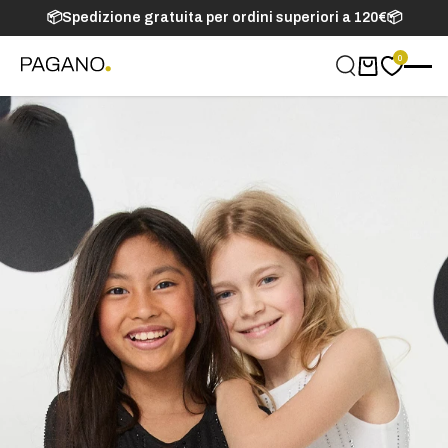
📦Spedizione gratuita per ordini superiori a 120€📦
0
Carrello