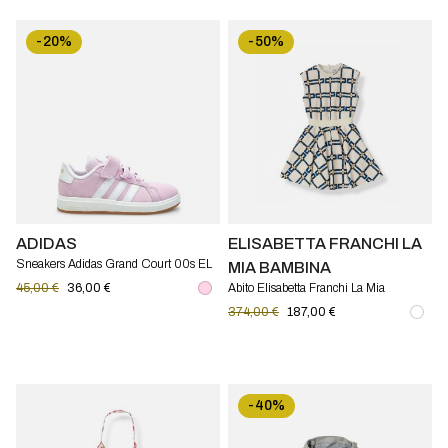
-20%
-50%
ADIDAS
ELISABETTA FRANCHI LA
Sneakers Adidas Grand Court 00s EL
MIA BAMBINA
C
45,00 €
36,00 €
Abito Elisabetta Franchi La Mia
Bambina in jersey stampato
374,00 €
187,00 €
-40%