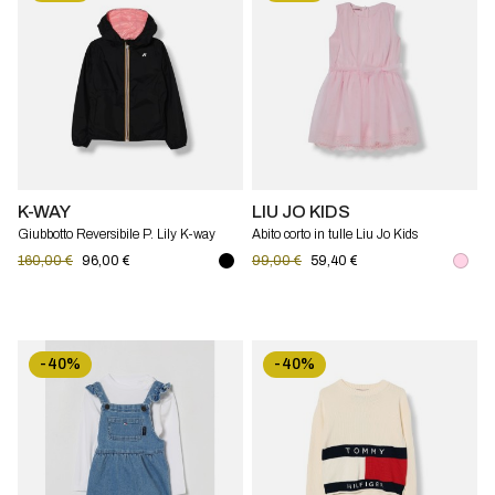
K-WAY
LIU JO KIDS
Giubbotto Reversibile P. Lily K-way
Abito corto in tulle Liu Jo Kids
bambino
160,00 €
96,00 €
99,00 €
59,40 €
-40%
-40%