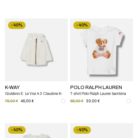
-40%
-40%
K-WAY
POLO RALPH LAUREN
Giubbino E. Le Vrai 4.0 Claudine K-
T-shirt Polo Ralph Lauren bambina
way bambino
75,00 €
45,00 €
55,00 €
33,00 €
-40%
-40%