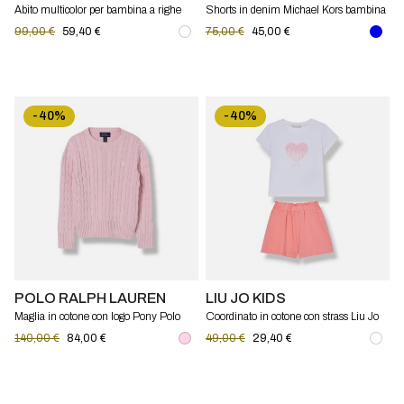
Abito multicolor per bambina a righe
Shorts in denim Michael Kors bambina
Michael Kors
99,00 €
59,40 €
75,00 €
45,00 €
-40%
-40%
POLO RALPH LAUREN
LIU JO KIDS
Maglia in cotone con logo Pony Polo
Coordinato in cotone con strass Liu Jo
Ralph Lauren bambina
Kids
140,00 €
84,00 €
49,00 €
29,40 €