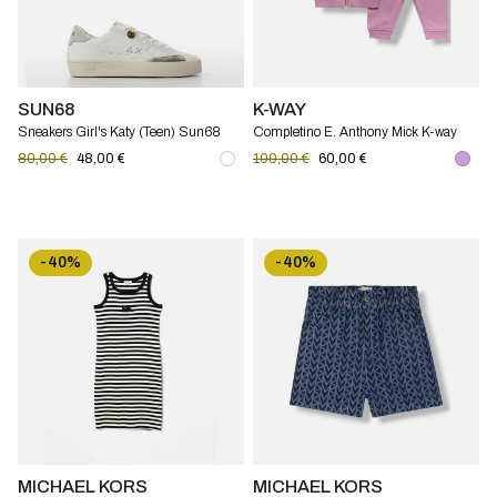
SUN68
K-WAY
Sneakers Girl's Katy (Teen) Sun68
Completino E. Anthony Mick K-way
bambina
80,00 €
48,00 €
100,00 €
60,00 €
-40%
-40%
MICHAEL KORS
MICHAEL KORS