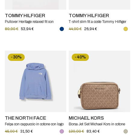
TOMMY HILFIGER
TOMMY HILFIGER
Pullover Heritage relaxed fit con
T-shirt slim fit a coste Tommy Hilfiger
bandiera Tommy Hilfiger
89,90 €
53,94 €
44,90 €
26,94 €
-30%
-40%
THE NORTH FACE
MICHAEL KORS
Felpa con cappuccio in cotone con logo
Borsa Jet Set Michael Kors in cotone
The North Face bambino
spalmato a grana con monogram MK
45,00 €
31,50 €
139,00 €
83,40 €
stampato