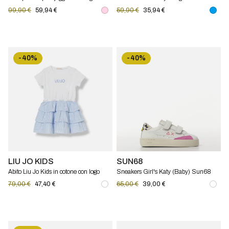
Tommy Hilfiger
99,90 €
59,94 €
59,90 €
35,94 €
-40%
-40%
LIU JO KIDS
SUN68
Abito Liu Jo Kids in cotone con logo
Sneakers Girl's Katy (Baby) Sun68
79,00 €
47,40 €
65,00 €
39,00 €