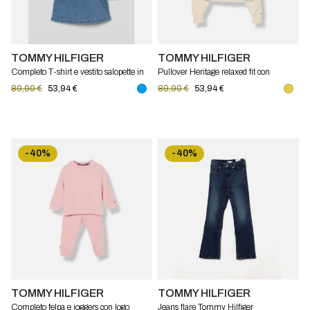
TOMMY HILFIGER
TOMMY HILFIGER
Completo T-shirt e vestito salopette in
Pullover Heritage relaxed fit con
denim Tommy Hilfiger
bandiera Tommy Hilfiger
89,90 €
53,94 €
89,90 €
53,94 €
-40%
-40%
TOMMY HILFIGER
TOMMY HILFIGER
Completo felpa e joggers con logo
Jeans flare Tommy Hilfiger