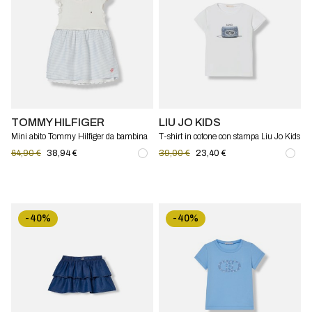
TOMMY HILFIGER
LIU JO KIDS
Mini abito Tommy Hilfiger da bambina
T-shirt in cotone con stampa Liu Jo Kids
a righe in cotone con inserti in pizzo
64,90 €
38,94 €
39,00 €
23,40 €
-40%
-40%