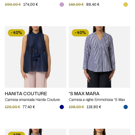
Elisabetta Franchi
290,00 €
174,00 €
149,00 €
89,40 €
-40%
-40%
HANITA COUTURE
'S MAX MARA
Camicia smanicata Hanita Couture
Camicia a righe Smmchicca 'S Max
Mara
129,00 €
77,40 €
198,00 €
118,80 €