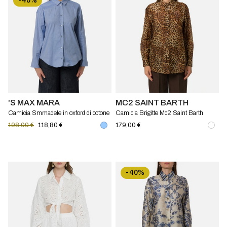
-40%
'S MAX MARA
MC2 SAINT BARTH
Camicia Smmadele in oxford di cotone
Camicia Brigitte Mc2 Saint Barth
'S Max Mara
198,00 €
118,80 €
179,00 €
-40%