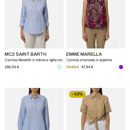
MC2 SAINT BARTH
EMME MARELLA
Camicia Meredith in cotone a righe con
Camicia smanicata in popeline
ricamo Mc2 Saint Barth
stampato Emme Marella
169,00 €
79,90 €
47,94 €
-40%