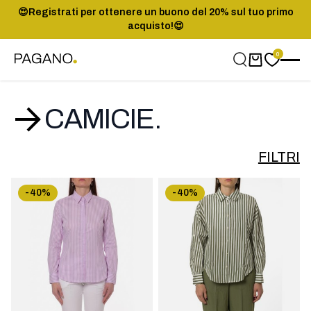
😍Registrati per ottenere un buono del 20% sul tuo primo
acquisto!😍
0
Carrello
CAMICIE.
FILTRI
-40%
-40%