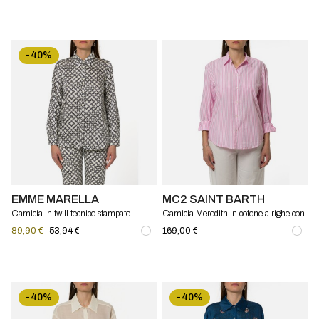
-40%
EMME MARELLA
MC2 SAINT BARTH
Camicia in twill tecnico stampato
Camicia Meredith in cotone a righe con
Emme Marella
ricamo Mc2 Saint Barth
89,90 €
53,94 €
169,00 €
-40%
-40%