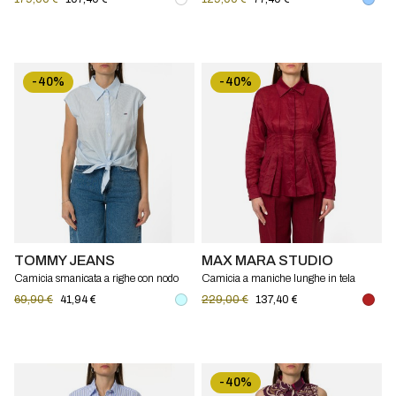
-40%
-40%
TOMMY JEANS
MAX MARA STUDIO
Camicia smanicata a righe con nodo
Camicia a maniche lunghe in tela
Tommy Jeans
ramié Mstora Max Mara Studio
69,90 €
41,94 €
229,00 €
137,40 €
-40%