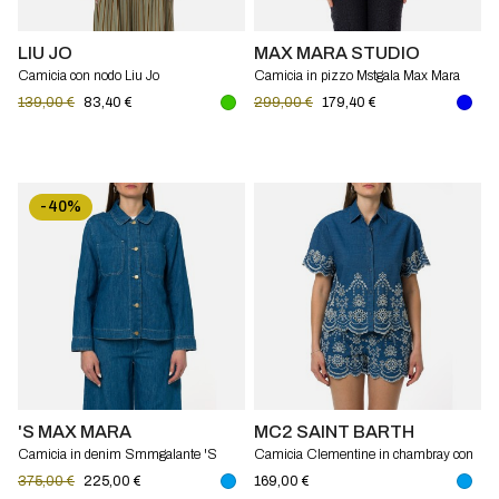
LIU JO
MAX MARA STUDIO
Camicia con nodo Liu Jo
Camicia in pizzo Mstgala Max Mara
Studio
139,00 €
83,40 €
299,00 €
179,40 €
-40%
'S MAX MARA
MC2 SAINT BARTH
Camicia in denim Smmgalante 'S
Camicia Clementine in chambray con
Max Mara
ricamo floreale Mc2 Saint Barth
375,00 €
225,00 €
169,00 €