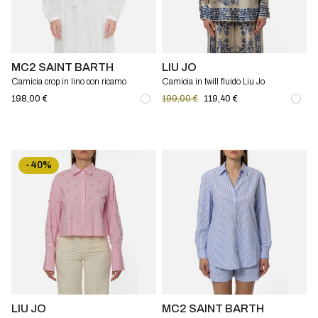
MC2 SAINT BARTH
LIU JO
Camicia crop in lino con ricamo
Camicia in twill fluido Liu Jo
sangallo Mc2 Saint Barth
198,00 €
199,00 €
119,40 €
-40%
LIU JO
MC2 SAINT BARTH