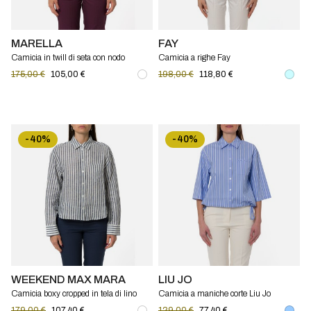
MARELLA
FAY
Camicia in twill di seta con nodo
Camicia a righe Fay
Marella
175,00 €
105,00 €
198,00 €
118,80 €
-40%
-40%
WEEKEND MAX MARA
LIU JO
Camicia boxy cropped in tela di lino
Camicia a maniche corte Liu Jo
Wkdalbatro Weekend Max Mara
179,00 €
107,40 €
129,00 €
77,40 €