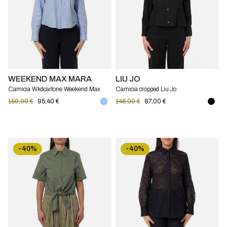
WEEKEND MAX MARA
LIU JO
Camicia Wkdcartone Weekend Max
Camicia cropped Liu Jo
Mara
159,00 €
95,40 €
145,00 €
87,00 €
-40%
-40%