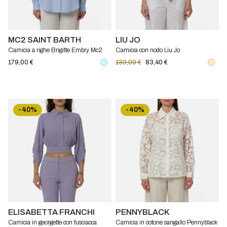
MC2 SAINT BARTH
LIU JO
Camicia a righe Brigitte Embry Mc2
Camicia con nodo Liu Jo
Saint Barth
179,00 €
139,00 €
83,40 €
-40%
-40%
ELISABETTA FRANCHI
PENNYBLACK
Camicia in georgette con fusciacca
Camicia in cotone sangallo Pennyblack