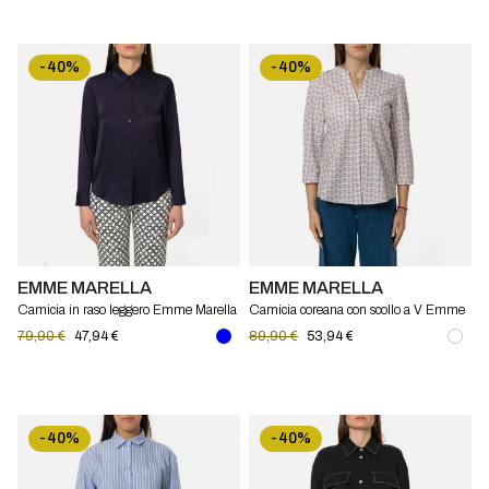
-40%
-40%
EMME MARELLA
EMME MARELLA
Camicia in raso leggero Emme Marella
Camicia coreana con scollo a V Emme
Marella
79,90 €
47,94 €
89,90 €
53,94 €
-40%
-40%