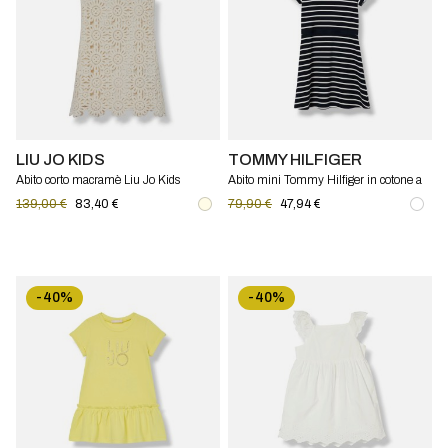
LIU JO KIDS
TOMMY HILFIGER
Abito corto macramè Liu Jo Kids
Abito mini Tommy Hilfiger in cotone a
righe
139,00 €
83,40 €
79,90 €
47,94 €
-40%
-40%