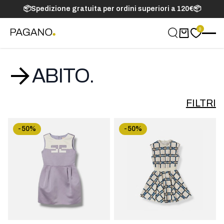
📦Spedizione gratuita per ordini superiori a 120€📦
0
Carrello
ABITO.
FILTRI
-50%
-50%