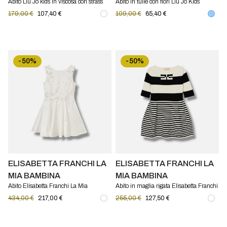
Abito Liu Jo kids in viscosa con strass
Abito in tulle con fiori Liu Jo Kids
179,00 €
107,40 €
109,00 €
65,40 €
-50%
-50%
ELISABETTA FRANCHI LA
ELISABETTA FRANCHI LA
MIA BAMBINA
MIA BAMBINA
Abito Elisabetta Franchi La Mia
Abito in maglia rigata Elisabetta Franchi
Bambina in crêpe
La Mia Bambina
434,00 €
217,00 €
255,00 €
127,50 €