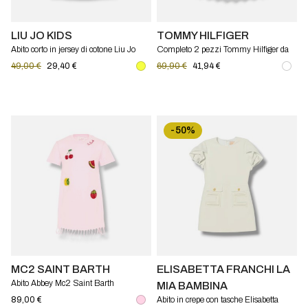
LIU JO KIDS
TOMMY HILFIGER
Abito corto in jersey di cotone Liu Jo
Completo 2 pezzi Tommy Hilfiger da
Kids
bambina con abito e culotte in cotone
49,00 €
29,40 €
69,90 €
41,94 €
-50%
MC2 SAINT BARTH
ELISABETTA FRANCHI LA
Abito Abbey Mc2 Saint Barth
MIA BAMBINA
89,00 €
Abito in crepe con tasche Elisabetta