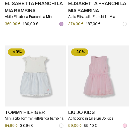
ELISABETTA FRANCHI LA
ELISABETTA FRANCHI LA
MIA BAMBINA
MIA BAMBINA
Abito Elisabetta Franchi La Mia
Abito Elisabetta Franchi La Mia
Bambina in crêpe
Bambina in jersey stampato
360,00 €
180,00 €
374,00 €
187,00 €
-40%
-40%
TOMMY HILFIGER
LIU JO KIDS
Mini abito Tommy Hilfiger da bambina
Abito corto in tulle Liu Jo Kids
a righe in cotone con inserti in pizzo
64,90 €
38,94 €
99,00 €
59,40 €