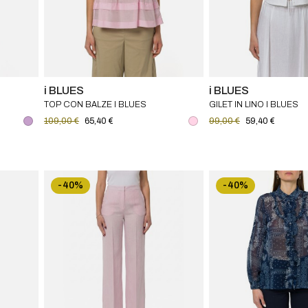
i BLUES
i BLUES
TOP CON BALZE I BLUES
GILET IN LINO I BLUES
109,00 €
65,40 €
99,00 €
59,40 €
-40%
-40%