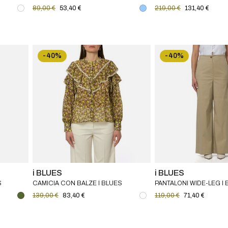
89,00 €
53,40 €
219,00 €
131,40 €
-40%
-40%
i BLUES
i BLUES
S
CAMICIA CON BALZE I BLUES
PANTALONI WIDE-LEG I
139,00 €
83,40 €
119,00 €
71,40 €