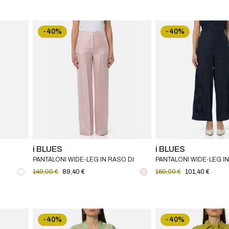
-40%
-40%
i BLUES
i BLUES
PANTALONI WIDE-LEG IN RASO DI
PANTALONI WIDE-LEG I
MISTO LINO I BLUES
DI COTONE RICAMATO I
149,00 €
89,40 €
169,00 €
101,40 €
-40%
-40%