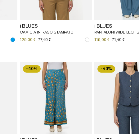
i BLUES
i BLUES
CAMICIA IN RASO STAMPATO I
PANTALONI WIDE LEG I 
BLUES
129,00 €
77,40 €
119,00 €
71,40 €
-40%
-40%