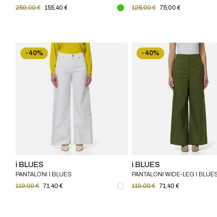
SETA I BLUES
259,00 €
155,40 €
125,00 €
75,00 €
-40%
-40%
i BLUES
i BLUES
PANTALONI I BLUES
PANTALONI WIDE-LEG I BLUE
119,00 €
71,40 €
119,00 €
71,40 €