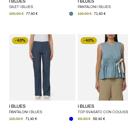
i BLUES
i BLUES
GILET I BLUES
PANTALONI I BLUES
129,00 €
77,40 €
119,00 €
71,40 €
-40%
-40%
i BLUES
i BLUES
PANTALONI I BLUES
TOP SVASATO CON COULISS
BLUES
119,00 €
71,40 €
99,00 €
59,40 €