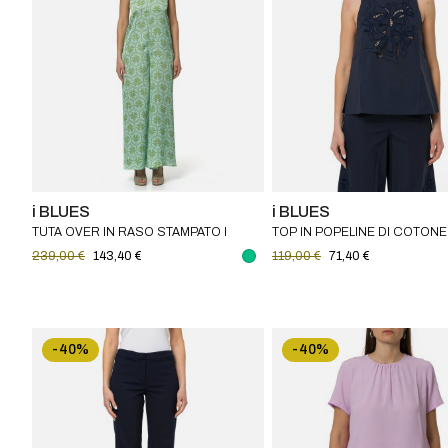
i BLUES
i BLUES
TUTA OVER IN RASO STAMPATO I
TOP IN POPELINE DI COTONE
BLUES
RICAMATO I BLUES
239,00 €
143,40 €
119,00 €
71,40 €
-40%
-40%