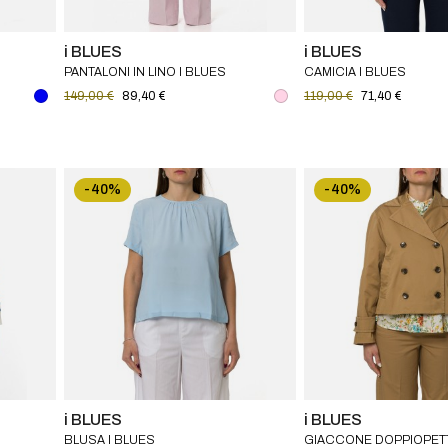
i BLUES
i BLUES
PANTALONI IN LINO I BLUES
CAMICIA I BLUES
149,00 €
89,40 €
119,00 €
71,40 €
-40%
-40%
i BLUES
i BLUES
BLUSA I BLUES
GIACCONE DOPPIOPETT