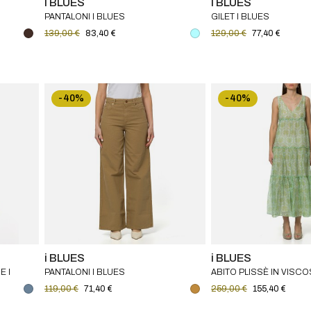
i BLUES
i BLUES
PANTALONI I BLUES
GILET I BLUES
139,00 €
83,40 €
129,00 €
77,40 €
-40%
-40%
i BLUES
i BLUES
E I
PANTALONI I BLUES
ABITO PLISSÈ IN VISCOS
BLUES
119,00 €
71,40 €
259,00 €
155,40 €