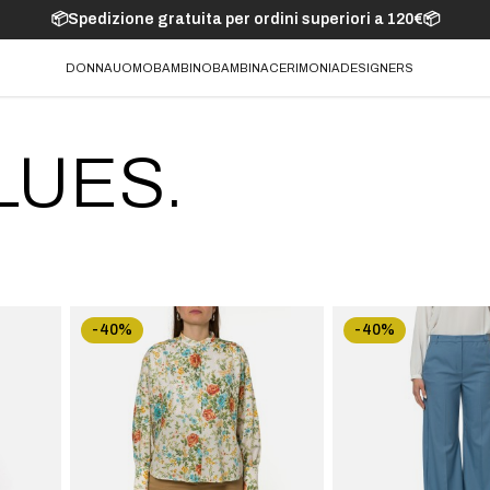
📦Spedizione gratuita per ordini superiori a 120€📦
DONNA
UOMO
BAMBINO
BAMBINA
CERIMONIA
DESIGNERS
LUES.
-40%
-40%