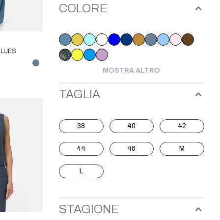
COLORE
BLUES
MOSTRA ALTRO
TAGLIA
38
40
42
44
46
M
L
STAGIONE