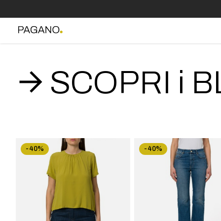
SCOPRI i B
-40%
-40%