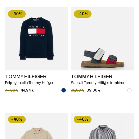
-40%
-40%
TOMMY HILFIGER
TOMMY HILFIGER
Felpa girocollo Tommy Hilfiger
Sandali Tommy Hilfiger bambino
74,90 €
44,94 €
65,00 €
39,00 €
-40%
-40%