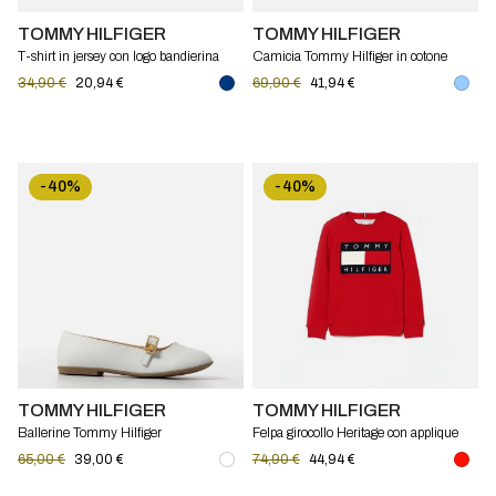
TOMMY HILFIGER
TOMMY HILFIGER
T-shirt in jersey con logo bandierina
Camicia Tommy Hilfiger in cotone
Tommy Hilfiger
34,90 €
20,94 €
69,90 €
41,94 €
-40%
-40%
TOMMY HILFIGER
TOMMY HILFIGER
Ballerine Tommy Hilfiger
Felpa girocollo Heritage con applique
logoTommy Hilfiger
65,00 €
39,00 €
74,90 €
44,94 €