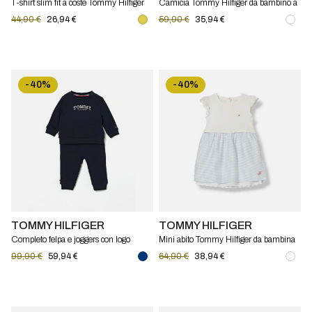
T-shirt slim fit a coste Tommy Hilfiger
Camicia Tommy Hilfiger da bambino a
righe in cotone con colletto alla coreana
44,90 €
26,94 €
59,90 €
35,94 €
-40%
-40%
TOMMY HILFIGER
TOMMY HILFIGER
Completo felpa e joggers con logo
Mini abito Tommy Hilfiger da bambina
Tommy Hilfiger
a righe in cotone con inserti in pizzo
99,90 €
59,94 €
64,90 €
38,94 €