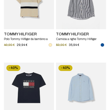
TOMMY HILFIGER
TOMMY HILFIGER
Polo Tommy Hilfiger da bambino a
Camicia a righe Tommy Hilfiger
righe in cotone con logo ricamato
49,90 €
29,94 €
59,90 €
35,94 €
-40%
-40%