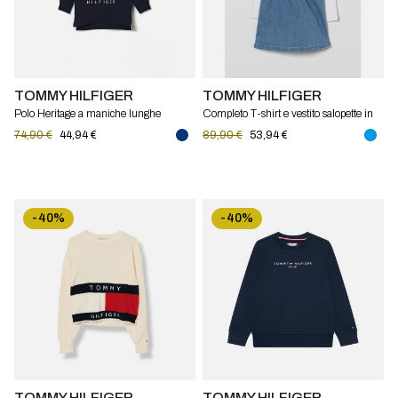
TOMMY HILFIGER
TOMMY HILFIGER
Polo Heritage a maniche lunghe
Completo T-shirt e vestito salopette in
Tommy Hilfiger
denim Tommy Hilfiger
74,90 €
44,94 €
89,90 €
53,94 €
-40%
-40%
TOMMY HILFIGER
TOMMY HILFIGER