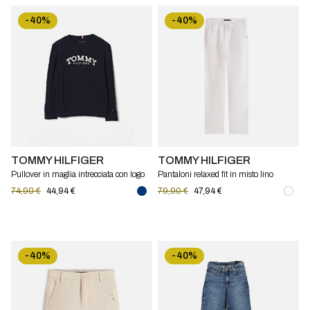
-40%
-40%
TOMMY HILFIGER
TOMMY HILFIGER
Pullover in maglia intrecciata con logo
Pantaloni relaxed fit in misto lino
Tommy Hilfiger
Tommy Hilfiger
74,90 €
44,94 €
79,90 €
47,94 €
-40%
-40%