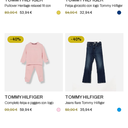
Pullover Heritage relaxed fit con
Felpa girocollo con logo Tommy Hilfiger
bandiera Tommy Hilfiger
89,90 €
53,94 €
54,90 €
32,94 €
-40%
-40%
TOMMY HILFIGER
TOMMY HILFIGER
Completo felpa e joggers con logo
Jeans flare Tommy Hilfiger
Tommy Hilfiger
99,90 €
59,94 €
59,90 €
35,94 €