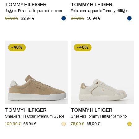
TOMMY HILFIGER
TOMMY HILFIGER
Joggers Essential in puro cotone con
Felpa con cappuccio Tommy Hilfiger
logo Tommy Hilfiger
54,90 €
32,94 €
84,90 €
50,94 €
-40%
-40%
TOMMY HILFIGER
TOMMY HILFIGER
Sneakers TH Court Premium Suede
Sneakers Tommy Hilfiger bambino
Tommy Hilfiger
109,90 €
65,94 €
75,00 €
45,00 €