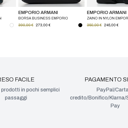
EMPORIO ARMANI
EMPORIO ARMANI
N
BORSA BUSINESS EMPORIO
ZAINO IN NYLON EMPOR
R
ARMANI - CARTELLA PORTA PC IN
390,00 €
273,00 €
350,00 €
245,00 €
NYLON
RESO FACILE
PAGAMENTO S
i prodotti in pochi semplici
PayPal/Carta
passaggi
credito/Bonifico/Klarn
Pay