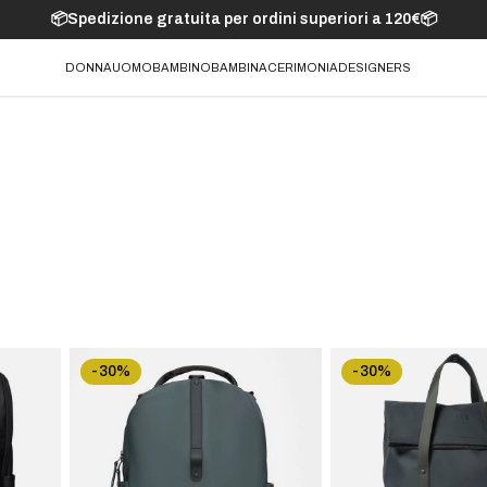
📦Spedizione gratuita per ordini superiori a 120€📦
DONNA
UOMO
BAMBINO
BAMBINA
CERIMONIA
DESIGNERS
-30%
-30%