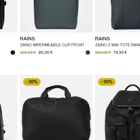
RAINS
RAINS
ZAINO IMPERMEABILE CLIP FRONT
ZAINO 2 WAY TOTE RAI
RAINS
129,00 €
90,30 €
109,00 €
76,30 €
-30%
-30%