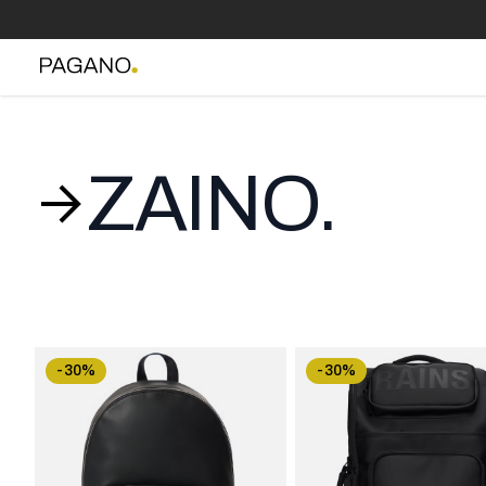
ZAINO.
-30%
-30%