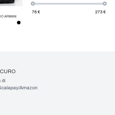
76
€
273
€
IO ARMANI
ICURO
 di
a/Scalapay/Amazon