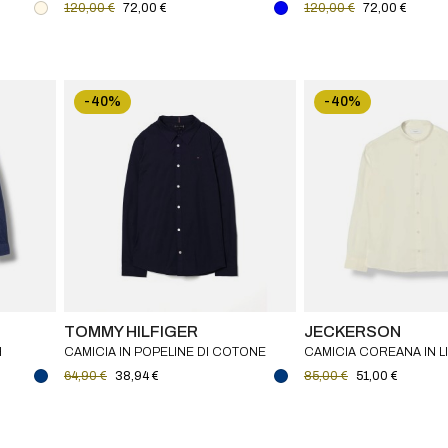
120,00 €
72,00 €
120,00 €
72,00 €
-40%
-40%
TOMMY HILFIGER
JECKERSON
H
CAMICIA IN POPELINE DI COTONE
CAMICIA COREANA IN L
STRETCH TOMMY HILFIGER
JECKERSON BAMBINO
64,90 €
38,94 €
85,00 €
51,00 €