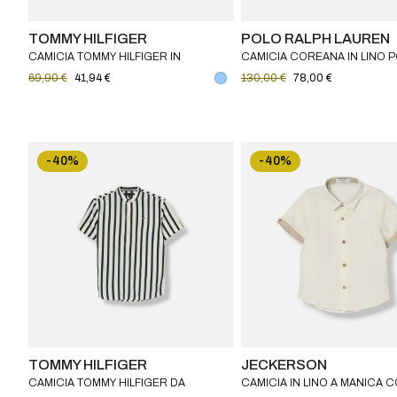
TOMMY HILFIGER
POLO RALPH LAUREN
CAMICIA TOMMY HILFIGER IN
CAMICIA COREANA IN LINO 
COTONE
RALPH LAUREN BAMBINO
69,90 €
41,94 €
130,00 €
78,00 €
-40%
-40%
TOMMY HILFIGER
JECKERSON
CAMICIA TOMMY HILFIGER DA
CAMICIA IN LINO A MANICA 
BAMBINO A RIGHE IN COTONE CON
JECKERSON BAMBINO