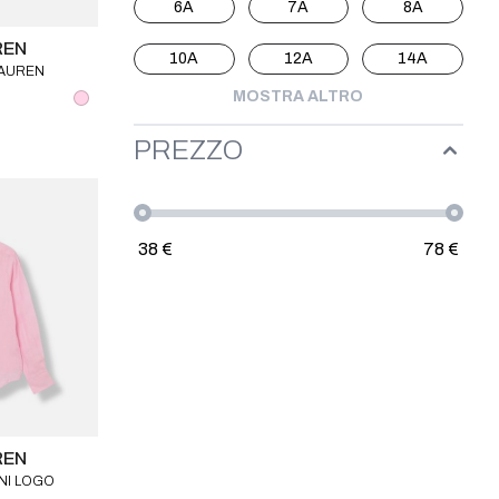
6A
7A
8A
REN
10A
12A
14A
LAUREN
 LOGO
MOSTRA ALTRO
PREZZO
38
€
78
€
REN
NI LOGO
BAMBINO