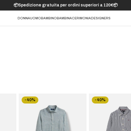
📦Spedizione gratuita per ordini superiori a 120€📦
DONNA
UOMO
BAMBINO
BAMBINA
CERIMONIA
DESIGNERS
-40%
-40%