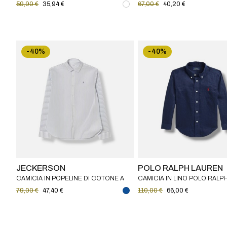
59,90 €
35,94 €
67,00 €
40,20 €
COLLETTO ALLA COREANA
-40%
-40%
JECKERSON
POLO RALPH LAUREN
CAMICIA IN POPELINE DI COTONE A
CAMICIA IN LINO POLO RALP
RIGHE JECKERSON BAMBINO
LAUREN BAMBINO
79,00 €
47,40 €
110,00 €
66,00 €