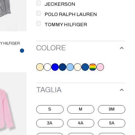
JECKERSON
POLO RALPH LAUREN
TOMMY HILFIGER
Y HILFIGER
COLORE
TAGLIA
S
M
9M
3A
4A
5A