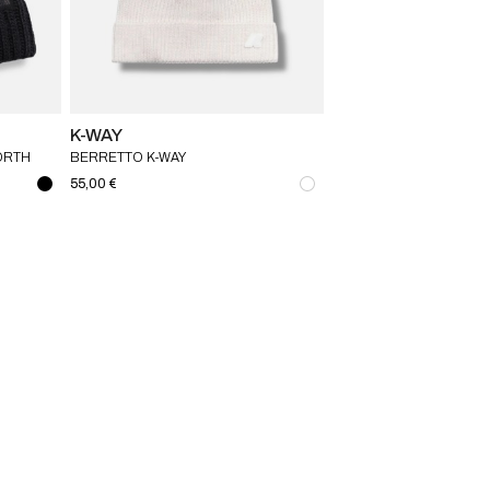
K-WAY
ORTH
BERRETTO K-WAY
55,00 €