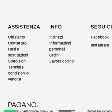
ASSISTENZA
INFO
SEGUICI
Chi siamo
Indirizzi
Facebook
Contattaci
Informazioni
Instagram
Resi e
personali
sostituzioni
Ordini
Spedizioni
Lavora con noi
Termini e
condizioni di
vendita
© 2026 - paganostore.com P.Iva 05700080822
Cookie Policy
desi