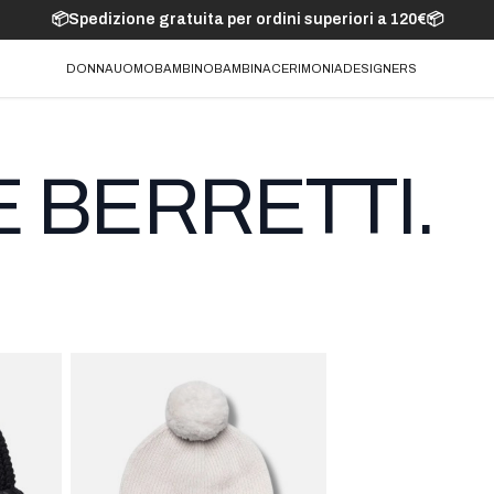
📦Spedizione gratuita per ordini superiori a 120€📦
DONNA
UOMO
BAMBINO
BAMBINA
CERIMONIA
DESIGNERS
E BERRETTI.