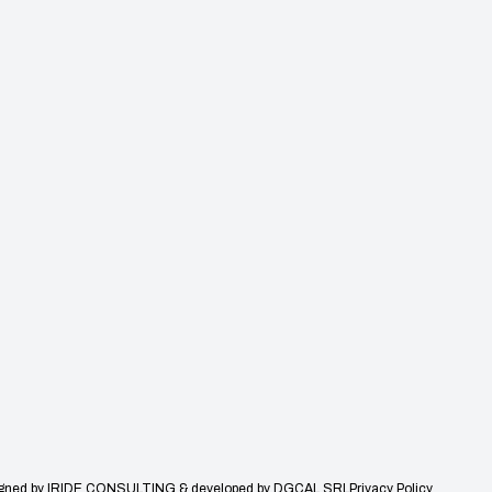
gned by
IRIDE CONSULTING
& developed by
DGCAL SRL
Privacy Policy