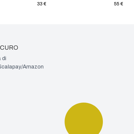
33
€
55
€
ICURO
 di
a/Scalapay/Amazon