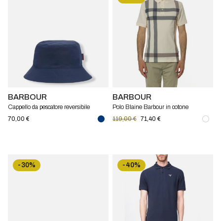
BARBOUR
BARBOUR
Cappello da pescatore reversibile
Polo Blaine Barbour in cotone
Hutton Barbour
70,00 €
119,00 €
71,40 €
-30%
-40%