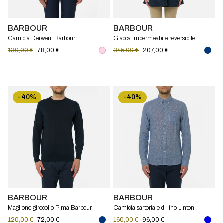
BARBOUR
BARBOUR
Camicia Derwent Barbour
Giacca impermeabile reversibile
Babbity Barbour
130,00 €
78,00 €
345,00 €
207,00 €
-40%
-40%
BARBOUR
BARBOUR
Maglione girocollo Pima Barbour
Camicia sartoriale di lino Linton
Barbour
120,00 €
72,00 €
160,00 €
96,00 €