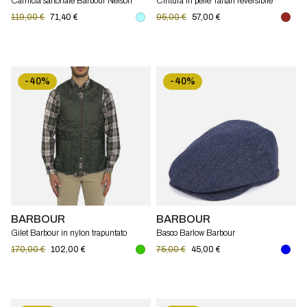
Camicia sartoriale Barbour Nelson
Cintura in pelle Tartan reversibile
Barbour
119,00 €
71,40 €
95,00 €
57,00 €
-40%
-40%
BARBOUR
BARBOUR
Gilet Barbour in nylon trapuntato
Basco Barlow Barbour
170,00 €
102,00 €
75,00 €
45,00 €