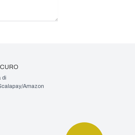
ICURO
 di
a/Scalapay/Amazon