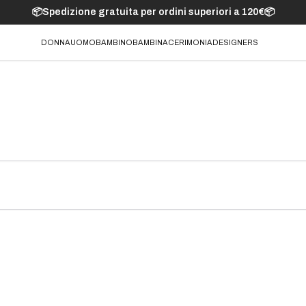
📦Spedizione gratuita per ordini superiori a 120€📦
DONNA
UOMO
BAMBINO
BAMBINA
CERIMONIA
DESIGNERS