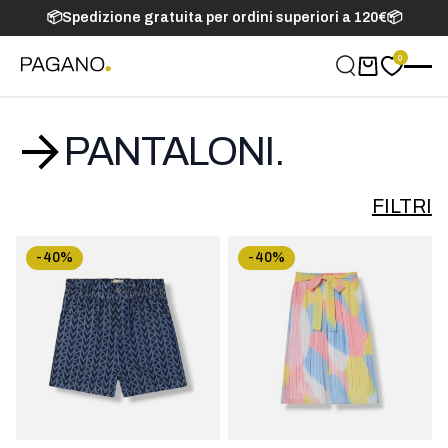
📦Spedizione gratuita per ordini superiori a 120€📦
0
Carrello
PANTALONI.
FILTRI
-40%
-40%