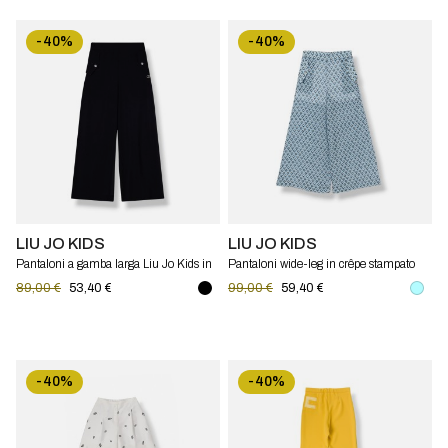
-40%
-40%
LIU JO KIDS
LIU JO KIDS
Pantaloni a gamba larga Liu Jo Kids in
Pantaloni wide-leg in crêpe stampato
crêpe
Liu Jo Kids
89,00 €
53,40 €
99,00 €
59,40 €
-40%
-40%