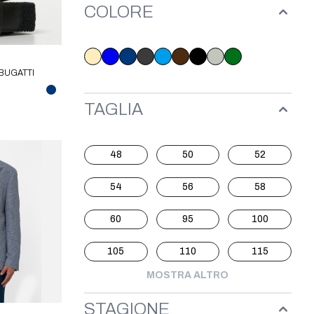
COLORE
BUGATTI
TAGLIA
48
50
52
54
56
58
60
95
100
105
110
115
MOSTRA ALTRO
STAGIONE