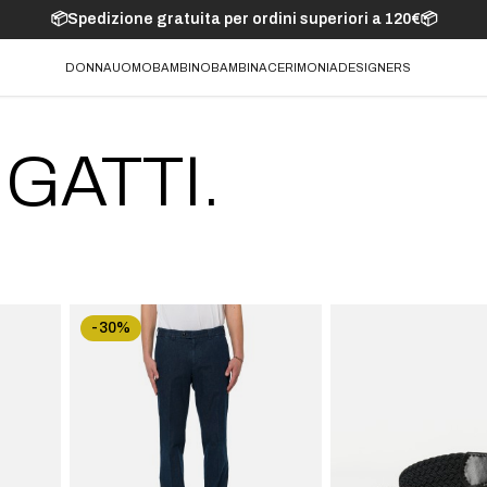
📦Spedizione gratuita per ordini superiori a 120€📦
DONNA
UOMO
BAMBINO
BAMBINA
CERIMONIA
DESIGNERS
GATTI.
-30%