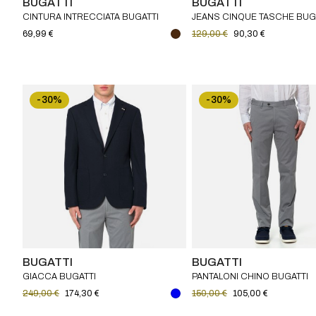
BUGATTI
BUGATTI
CINTURA INTRECCIATA BUGATTI
JEANS CINQUE TASCHE BUG
69,99 €
129,00 €
90,30 €
-30%
-30%
BUGATTI
BUGATTI
GIACCA BUGATTI
PANTALONI CHINO BUGATTI
249,00 €
174,30 €
150,00 €
105,00 €